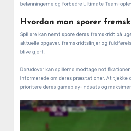
belønningerne og forbedre Ultimate Team-ople
Hvordan man sporer fremskr
Spillere kan nemt spore deres fremskridt på u
aktuelle opgaver, fremskridtslinjer og fuldførel
blive gjort.
Derudover kan spillerne modtage notifikationer i s
informerede om deres præstationer. At tjekke 
prioritere deres gameplay-indsats og maksimere