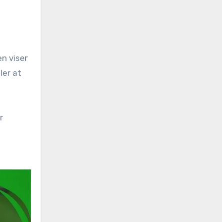
n viser
ler at
r