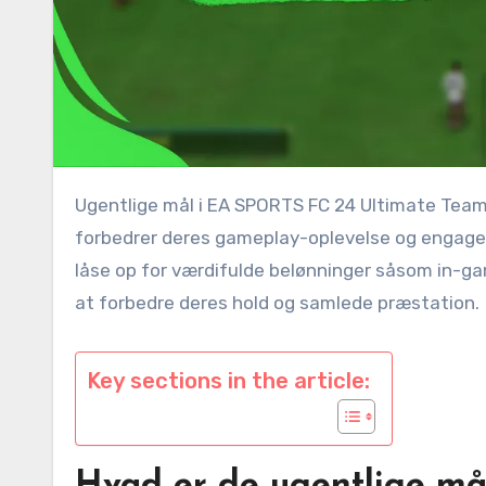
Ugentlige mål i EA SPORTS FC 24 Ultimate Team giver spillerne en chance for at fuldføre specifikke opgaver, der
forbedrer deres gameplay-oplevelse og engage
låse op for værdifulde belønninger såsom in-gam
at forbedre deres hold og samlede præstation.
Key sections in the article: