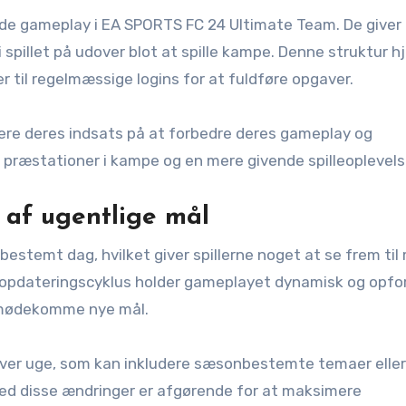
ede gameplay i EA SPORTS FC 24 Ultimate Team. De giver
 spillet på udover blot at spille kampe. Denne struktur h
r til regelmæssige logins for at fuldføre opgaver.
sere deres indsats på at forbedre deres gameplay og
e præstationer i kampe og en mere givende spilleoplevels
af ugentlige mål
bestemt dag, hvilket giver spillerne noget at se frem til
 opdateringscyklus holder gameplayet dynamisk og opfo
t imødekomme nye mål.
 hver uge, som kan inkludere sæsonbestemte temaer eller
med disse ændringer er afgørende for at maksimere