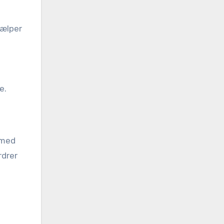
jælper
e.
 med
rdrer