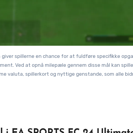
ment. Ved at opnå milepæle gennem disse mål kan spill
e valuta, spillerkort og nyttige genstande, som alle bidr