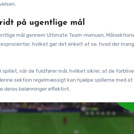
velsen.
idt på ugentlige mål
gentlige mål gennem Ultimate Team-menuen. Målsektione
sesprocenter, hvilket gør det enkelt at se, hvad der mang
pillet, når de fuldfører mål, hvilket sikrer, at de forblive
denne sektion regelmæssigt kan hjælpe spillerne med at
 deres belønninger effektivt.