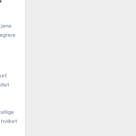
e
tjene
tegrere
set
llet
ellige
 hvilket