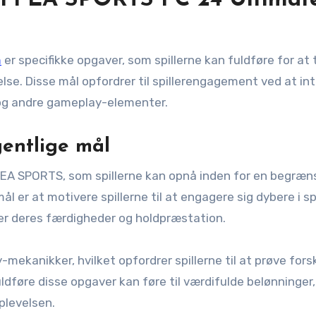
l i EA SPORTS FC 24 Ultimat
m
er specifikke opgaver, som spillerne kan fuldføre for at 
se. Disse mål opfordrer til spillerengagement ved at in
s og andre gameplay-elementer.
gentlige mål
af EA SPORTS, som spillerne kan opnå inden for en begræn
 er at motivere spillerne til at engagere sig dybere i spi
rer deres færdigheder og holdpræstation.
kanikker, hvilket opfordrer spillerne til at prøve forsk
fuldføre disse opgaver kan føre til værdifulde belønninger,
plevelsen.