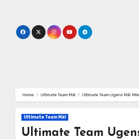
Skip
to
content
Home
Ultimate Team Mål
Ultimate Team Ugens Mål: Mil
Ultimate Team Mål
Ultimate Team Ugens