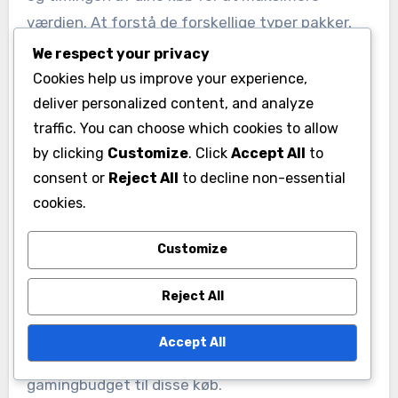
værdien. At forstå de forskellige typer pakker,
der er tilgængelige, og analysere
We respect your privacy
markedstendenser kan betydeligt forbedre din
Cookies help us improve your experience,
oplevelse og afkast.
deliver personalized content, and analyze
traffic. You can choose which cookies to allow
by clicking
Customize
. Click
Accept All
to
Budgettering for køb af
consent or
Reject All
to decline non-essential
promo-pakker
cookies.
At etablere et budget er afgørende, når man
Customize
planlægger at købe promo-pakker i EA SPORTS
FC 24. Bestem, hvor meget du komfortabelt kan
Reject All
bruge uden at påvirke din samlede spiloplevelse
eller økonomi. En almindelig tilgang er at
Accept All
afsætte en bestemt procentdel af dit
gamingbudget til disse køb.