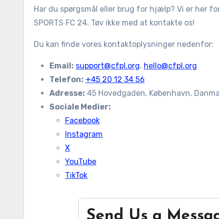
Har du spørgsmål eller brug for hjælp? Vi er her for
SPORTS FC 24. Tøv ikke med at kontakte os!
Du kan finde vores kontaktoplysninger nedenfor:
Email:
support@cfpl.org
,
hello@cfpl.org
Telefon:
+45 20 12 34 56
Adresse:
45 Hovedgaden, København, Danma
Sociale Medier:
Facebook
Instagram
X
YouTube
TikTok
Send Us a Messa