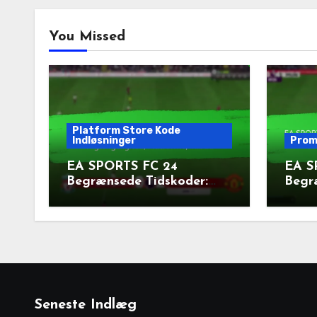
You Missed
Platform Store Kode
Indløsninger
Prom
EA SPORTS FC 24
EA S
Begrænsede Tidskoder:
Begr
Tilgængelighed,
Udgiv
Platforme, Tilbud
Krav
Seneste Indlæg