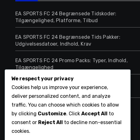
EA SPORTS FC 24 Begrænsede Tidskoder:
Tilgængelighed, Platforme, Tilbud
EA SPORTS FC 24 Begrænsede Tids Pakker:
Udgivelsesdatoer, Indhold, Krav
EA SPORTS FC 24 Promo Packs: Typer, Indhold,
Tilgængelighed
We respect your privacy
Ultimate Team Begrænsede Tidsmål:
Cookies help us improve your experience,
Tilgængelighed, Belønninger, Spillerobjekter
deliver personalized content, and analyze
traffic. You can choose which cookies to allow
EA SPORTS FC 24 Ultimate Team Promo Koder:
by clicking
Customize
. Click
Accept All
to
Indløsning, Tilbud, Pakker
consent or
Reject All
to decline non-essential
cookies.