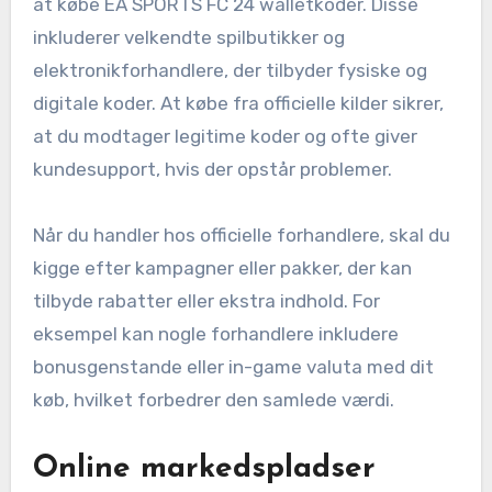
at købe EA SPORTS FC 24 walletkoder. Disse
inkluderer velkendte spilbutikker og
elektronikforhandlere, der tilbyder fysiske og
digitale koder. At købe fra officielle kilder sikrer,
at du modtager legitime koder og ofte giver
kundesupport, hvis der opstår problemer.
Når du handler hos officielle forhandlere, skal du
kigge efter kampagner eller pakker, der kan
tilbyde rabatter eller ekstra indhold. For
eksempel kan nogle forhandlere inkludere
bonusgenstande eller in-game valuta med dit
køb, hvilket forbedrer den samlede værdi.
Online markedspladser