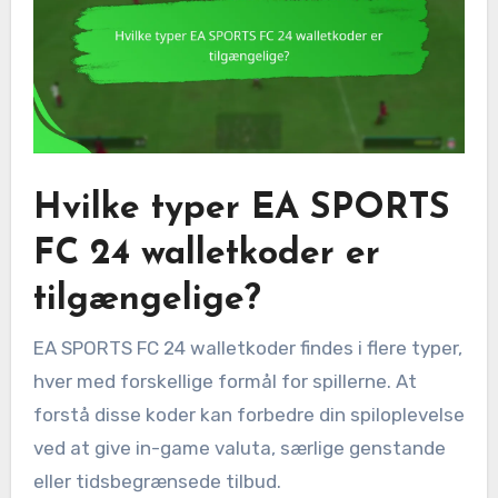
Hvilke typer EA SPORTS
FC 24 walletkoder er
tilgængelige?
EA SPORTS FC 24 walletkoder findes i flere typer,
hver med forskellige formål for spillerne. At
forstå disse koder kan forbedre din spiloplevelse
ved at give in-game valuta, særlige genstande
eller tidsbegrænsede tilbud.