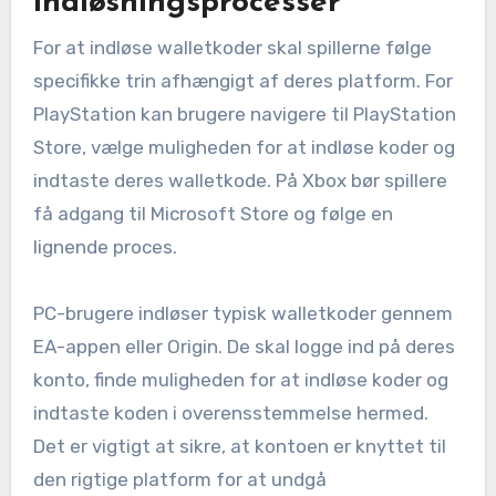
indløsningsprocesser
For at indløse walletkoder skal spillerne følge
specifikke trin afhængigt af deres platform. For
PlayStation kan brugere navigere til PlayStation
Store, vælge muligheden for at indløse koder og
indtaste deres walletkode. På Xbox bør spillere
få adgang til Microsoft Store og følge en
lignende proces.
PC-brugere indløser typisk walletkoder gennem
EA-appen eller Origin. De skal logge ind på deres
konto, finde muligheden for at indløse koder og
indtaste koden i overensstemmelse hermed.
Det er vigtigt at sikre, at kontoen er knyttet til
den rigtige platform for at undgå