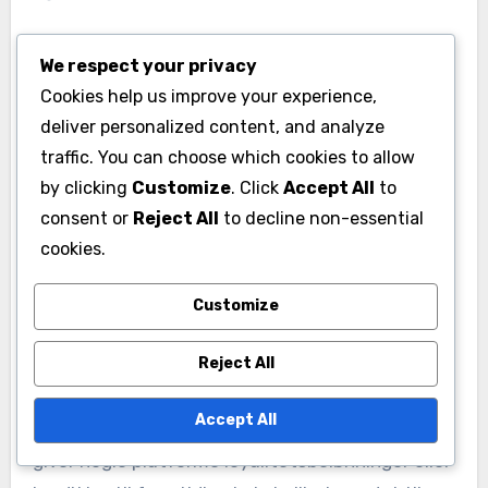
Spilleplatforme
We respect your privacy
Cookies help us improve your experience,
Spilleplatforme som PlayStation Store, Xbox
deliver personalized content, and analyze
Live og Steam tilbyder også EA SPORTS FC 24
traffic. You can choose which cookies to allow
walletkoder direkte. At købe gennem disse
by clicking
Customize
. Click
Accept All
to
platforme er bekvemt, da koderne leveres
consent or
Reject All
to decline non-essential
øjeblikkeligt til din konto, hvilket giver dig
cookies.
mulighed for at begynde at bruge dem med det
samme.
Customize
Hold øje med sæsonbestemte udsalg eller
Reject All
særlige begivenheder på spilleplatforme, da de
Accept All
kan tilbyde rabatter på walletkoder. Derudover
giver nogle platforme loyalitetsbelønninger eller