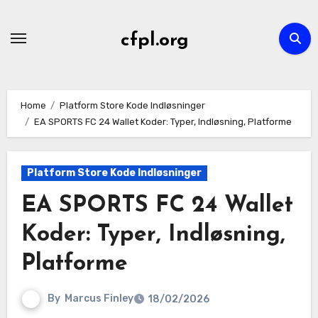
Skip
to
cfpl.org
content
Home
Platform Store Kode Indløsninger
EA SPORTS FC 24 Wallet Koder: Typer, Indløsning, Platforme
Platform Store Kode Indløsninger
EA SPORTS FC 24 Wallet
Koder: Typer, Indløsning,
Platforme
By
Marcus Finley
18/02/2026