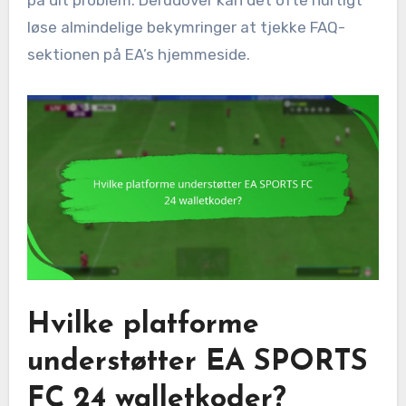
løse almindelige bekymringer at tjekke FAQ-
sektionen på EA’s hjemmeside.
Hvilke platforme
understøtter EA SPORTS
FC 24 walletkoder?