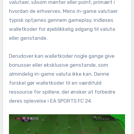
valutaer, såsom mønter eller point, primært i
hvordan de erhverves. Mens in-game valutaer
typisk optjenes gennem gameplay, indløses
walletkoder for øjeblikkelig adgang til valuta
eller genstande.
Derudover kan walletkoder nogle gange give
bonusser eller eksklusive genstande, som
almindelig in-game valuta ikke kan. Denne
forskel gør walletkoder til en værdifuld
ressource for spillere, der ønsker at forbedre
deres oplevelse i EA SPORTS FC 24.