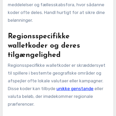
meddelelser og fællesskabsfora, hvor sådanne
koder ofte deles. Handl hurtigt for at sikre dine
belønninger.
Regionsspecifikke
walletkoder og deres
tilgængelighed
Regionsspecifikke walletkoder er skræddersyet
til spillere i bestemte geografiske områder og
afspejler ofte lokale valutaer eller kampagner.
Disse koder kan tilbyde
unikke genstande
eller
valuta beløb, der imødekommer regionale
præferencer.