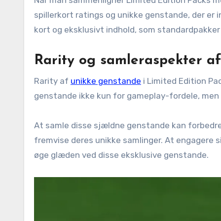
Når man sammenligner Limited Edition Packs med
spillerkort ratings og unikke genstande, der er 
kort og eksklusivt indhold, som standardpakker 
Rarity og samleraspekter a
Rarity af
unikke genstande
i Limited Edition Pa
genstande ikke kun for gameplay-fordele, men ogs
At samle disse sjældne genstande kan forbedre d
fremvise deres unikke samlinger. At engagere s
øge glæden ved disse eksklusive genstande.