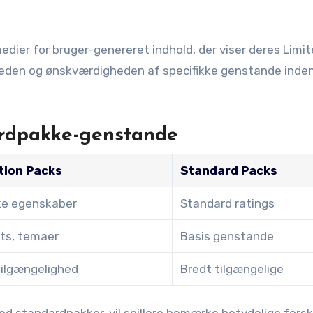
medier for bruger-genereret indhold, der viser deres Limi
nheden og ønskværdigheden af specifikke genstande inden
rdpakke-genstande
tion Packs
Standard Packs
kke egenskaber
Standard ratings
its, temaer
Basis genstande
ilgængelighed
Bredt tilgængelige