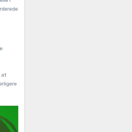
lle i
urderede
se
 at
rligere