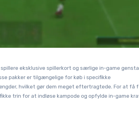
spillere eksklusive spillerkort og særlige in-game genst
e pakker er tilgængelige for køb i specifikke
der, hvilket gør dem meget eftertragtede. For at få fa
ifikke trin for at indløse kampode og opfylde in-game kra