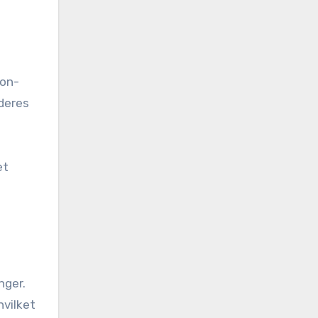
ion-
 deres
et
n
nger.
hvilket