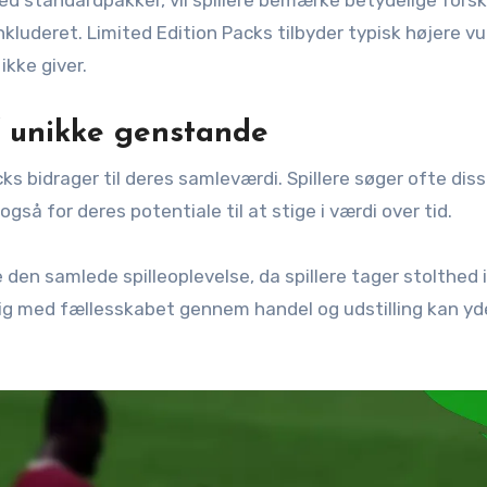
 standardpakker, vil spillere bemærke betydelige forske
inkluderet. Limited Edition Packs tilbyder typisk højere v
ikke giver.
f unikke genstande
cks bidrager til deres samleværdi. Spillere søger ofte dis
å for deres potentiale til at stige i værdi over tid.
en samlede spilleoplevelse, da spillere tager stolthed i
ig med fællesskabet gennem handel og udstilling kan yde