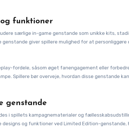
og funktioner
kludere særlige in-game genstande som unikke kits, stad
e genstande giver spillere mulighed for at personliggøre
eplay-fordele, såsom øget fanengagement eller forbedr
ampe. Spillere bør overveje, hvordan disse genstande ka
ke genstande
des i spillets kampagnematerialer og fællesskabsudstilli
e designs og funktioner ved Limited Edition-genstande, 