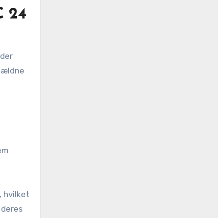
C 24
 der
sjældne
dem
 hvilket
r deres